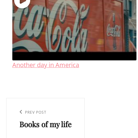
Another day in America
Navigation
de
Previous
PREV POST
l’article
Books of my life
Post